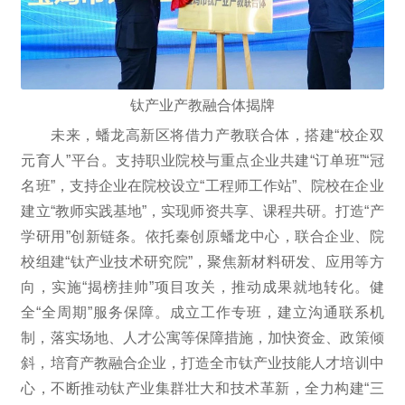
钛产业产教融合体揭牌
未来，蟠龙高新区将借力产教联合体，搭建“校企双
元育人”平台。支持职业院校与重点企业共建“订单班”“冠
名班”，支持企业在院校设立“工程师工作站”、院校在企业
建立“教师实践基地”，实现师资共享、课程共研。打造“产
学研用”创新链条。依托秦创原蟠龙中心，联合企业、院
校组建“钛产业技术研究院”，聚焦新材料研发、应用等方
向，实施“揭榜挂帅”项目攻关，推动成果就地转化。健
全“全周期”服务保障。成立工作专班，建立沟通联系机
制，落实场地、人才公寓等保障措施，加快资金、政策倾
斜，培育产教融合企业，打造全市钛产业技能人才培训中
心，不断推动钛产业集群壮大和技术革新，全力构建“三