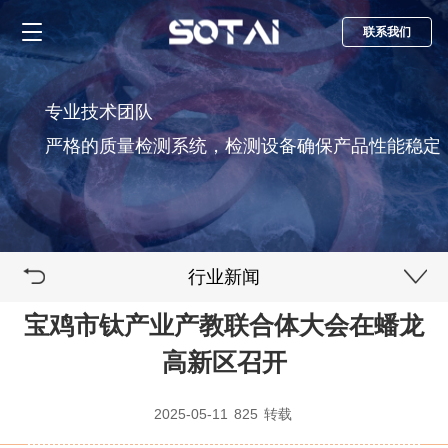
联系我们
专业技术团队
严格的质量检测系统，检测设备确保产品性能稳定
行业新闻
宝鸡市钛产业产教联合体大会在蟠龙
高新区召开
2025-05-11
825
转载