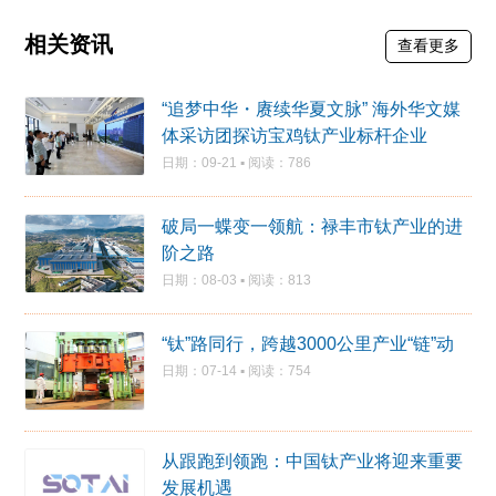
相关资讯
查看更多
“追梦中华・赓续华夏文脉” 海外华文媒
体采访团探访宝鸡钛产业标杆企业​
日期：09-21 ▪ 阅读：786
破局一蝶变一领航：禄丰市钛产业的进
阶之路
日期：08-03 ▪ 阅读：813
“钛”路同行，跨越3000公里产业“链”动
日期：07-14 ▪ 阅读：754
从跟跑到领跑：中国钛产业将迎来重要
发展机遇