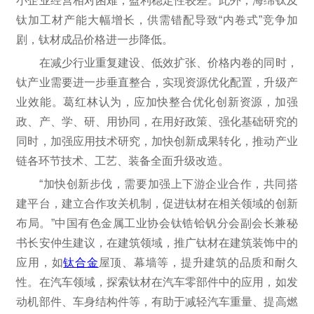
小企业经营相对困难，盈利稳定性较差。此外，海绵钛及
钛加工材产能大幅增长，供需错配导致“内卷式”竞争加
剧，钛材成品价格进一步降低。
在减少行业重复建设、低效扩张、价格内卷的同时，
钛产业需要进一步垂直整合，实现资源优化配置，升级产
业效能。葛红林认为，应加快整合优化创新资源，加强
政、产、学、研、用协同，在用好政策、强化基础研究的
同时，加强应用技术研究，加快创新成果转化，推动产业
链各环节技术、工艺、装备全面升级改造。
“加快创新步伐，需要加强上下游企业合作，共同搭
建平台，建立合作攻关机制，促进钛材在相关领域的创新
布局。”中国有色金属工业协会钛锆铪钒分会副会长兼秘
书长安仲生建议，在建筑领域，推广钛材在建筑装饰中的
应用，如
钛合金
屋顶、幕墙等，提升建筑的品质和耐久
性。在汽车领域，探索钛材在汽车零部件中的应用，如发
动机部件、车身结构件等，有助于减轻汽车重量、提高燃